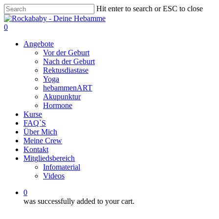
Skip
Hit enter to search or ESC to close
to
Close
main
Search
0
content
Menu
Angebote
Vor der Geburt
Nach der Geburt
Rektusdiastase
Yoga
hebammenART
Akupunktur
Hormone
Kurse
FAQ`S
Über Mich
Meine Crew
Kontakt
Mitgliedsbereich
Infomaterial
Videos
0
was successfully added to your cart.