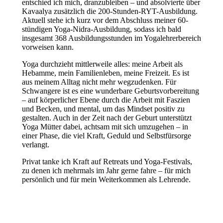
entschied ich mich, dranzubleiben – und absolvierte über
Kavaalya zusätzlich die 200-Stunden-RYT-Ausbildung.
Aktuell stehe ich kurz vor dem Abschluss meiner 60-
stündigen Yoga-Nidra-Ausbildung, sodass ich bald
insgesamt 368 Ausbildungsstunden im Yogalehrerbereich
vorweisen kann.
Yoga durchzieht mittlerweile alles: meine Arbeit als
Hebamme, mein Familienleben, meine Freizeit. Es ist
aus meinem Alltag nicht mehr wegzudenken. Für
Schwangere ist es eine wunderbare Geburtsvorbereitung
– auf körperlicher Ebene durch die Arbeit mit Faszien
und Becken, und mental, um das Mindset positiv zu
gestalten. Auch in der Zeit nach der Geburt unterstützt
Yoga Mütter dabei, achtsam mit sich umzugehen – in
einer Phase, die viel Kraft, Geduld und Selbstfürsorge
verlangt.
Privat tanke ich Kraft auf Retreats und Yoga-Festivals,
zu denen ich mehrmals im Jahr gerne fahre – für mich
persönlich und für mein Weiterkommen als Lehrende.