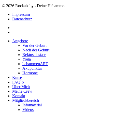
© 2026 Rockababy - Deine Hebamme.
Impressum
Datenschutz
facebook
instagram
Close
Angebote
Menu
Vor der Geburt
Nach der Geburt
Rektusdiastase
Yoga
hebammenART
Akupunktur
Hormone
Kurse
FAQ`S
Über Mich
Meine Crew
Kontakt
Mitgliedsbereich
Infomaterial
Videos