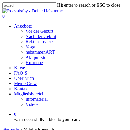
Skip
Hit enter to search or ESC to close
to
Close
main
Search
0
content
Menu
Angebote
Vor der Geburt
Nach der Geburt
Rektusdiastase
Yoga
hebammenART
Akupunktur
Hormone
Kurse
FAQ`S
Über Mich
Meine Crew
Kontakt
Mitgliedsbereich
Infomaterial
Videos
0
was successfully added to your cart.
Startseite
»
Mitgliedsbereich