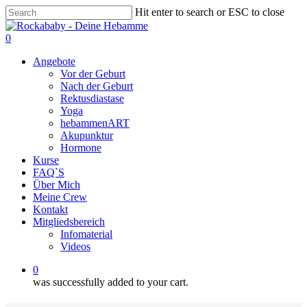
Skip
Hit enter to search or ESC to close
to
Close
main
Search
0
content
Menu
Angebote
Vor der Geburt
Nach der Geburt
Rektusdiastase
Yoga
hebammenART
Akupunktur
Hormone
Kurse
FAQ`S
Über Mich
Meine Crew
Kontakt
Mitgliedsbereich
Infomaterial
Videos
0
was successfully added to your cart.