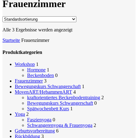
Frauenzimmer
Alle 3 Ergebnisse werden angezeigt
Startseite
Frauenzimmer
Produktkategorien
Workshop
1
Hormone
1
Beckenboden
0
Frauenzimmer
3
Bewegungskurs Schwangerschaft
1
MovenART/HebammenART
4
kraftorientiertes Beckenbodentraining
2
Bewegungskurs Schwangerschaft
0
Spätwochenbett Kurs
1
Yoga
2
Faszienyoga
0
Schwangerenyoga & Frauenyoga
2
Geburtsvorbereitung
6
Rückbildung
3